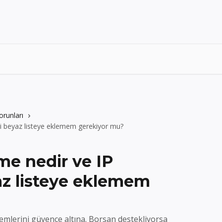
orunları
ini beyaz listeye eklemem gerekiyor mu?
eme nedir ve IP
az listeye eklemem
işlemlerini güvence altına. Borsan destekliyorsa