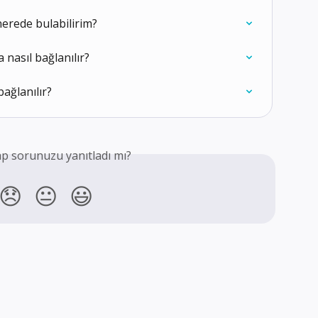
nerede bulabilirim?
 nasıl bağlanılır?
bağlanılır?
p sorunuzu yanıtladı mı?
😞
😐
😃