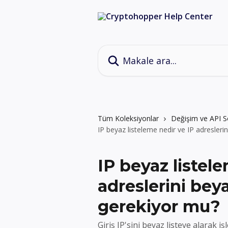
Ana içeriğe geç
Makale ara...
Tüm Koleksiyonlar
Değişim ve API S
IP beyaz listeleme nedir ve IP adresler
IP beyaz listel
adreslerini bey
gerekiyor mu?
Giriş IP'sini beyaz listeye alarak 