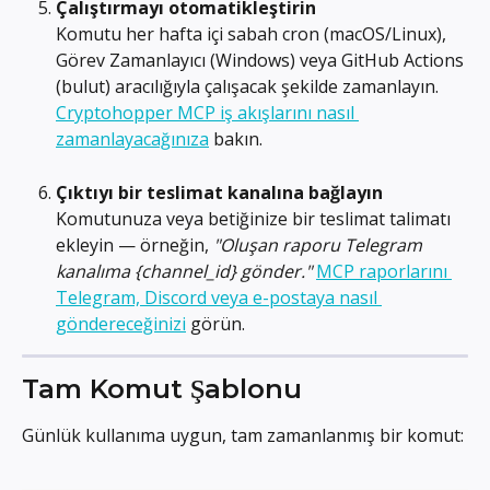
Çalıştırmayı otomatikleştirin
Komutu her hafta içi sabah cron (macOS/Linux), 
Görev Zamanlayıcı (Windows) veya GitHub Actions 
(bulut) aracılığıyla çalışacak şekilde zamanlayın. 
Cryptohopper MCP iş akışlarını nasıl 
zamanlayacağınıza
 bakın.
Çıktıyı bir teslimat kanalına bağlayın
Komutunuza veya betiğinize bir teslimat talimatı 
ekleyin — örneğin, 
"Oluşan raporu Telegram 
kanalıma {channel_id} gönder."
MCP raporlarını 
Telegram, Discord veya e-postaya nasıl 
göndereceğinizi
 görün.
Tam Komut Şablonu
Günlük kullanıma uygun, tam zamanlanmış bir komut: