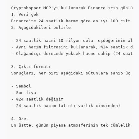
Cryptohopper MCP'yi kullanarak Binance için günlük 
1. Veri çek
Binance'te 24 saatlik hacme göre en iyi 100 çift iç
2. Aşağıdakileri belirle
- 24 saatlik hacmi 10 milyon dolar eşdeğerinin altı
- Aynı hacim filtresini kullanarak, %24 saatlik değ
- Olağandışı derecede yüksek hacme sahip (24 saatli
3. Çıktı formatı
Sonuçları, her biri aşağıdaki sütunlara sahip üç ma
- Sembol
- Son fiyat
- %24 saatlik değişim
- 24 saatlik hacim (alıntı varlık cinsinden)
4. Özet
En üstte, günün piyasa atmosferinin tek cümlelik bi