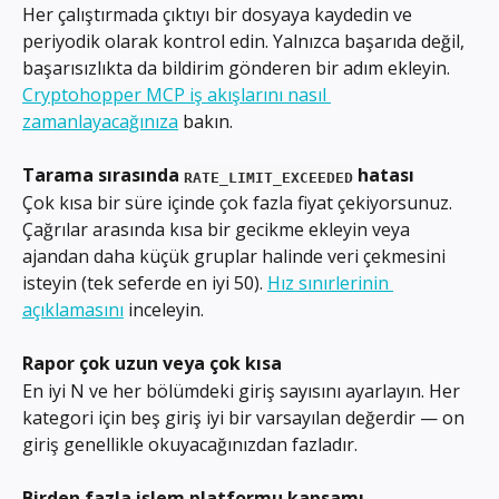
Her çalıştırmada çıktıyı bir dosyaya kaydedin ve 
periyodik olarak kontrol edin. Yalnızca başarıda değil, 
başarısızlıkta da bildirim gönderen bir adım ekleyin. 
Cryptohopper MCP iş akışlarını nasıl 
zamanlayacağınıza
 bakın.
Tarama sırasında 
 hatası
RATE_LIMIT_EXCEEDED
Çok kısa bir süre içinde çok fazla fiyat çekiyorsunuz. 
Çağrılar arasında kısa bir gecikme ekleyin veya 
ajandan daha küçük gruplar halinde veri çekmesini 
isteyin (tek seferde en iyi 50). 
Hız sınırlerinin 
açıklamasını
 inceleyin.
Rapor çok uzun veya çok kısa
En iyi N ve her bölümdeki giriş sayısını ayarlayın. Her 
kategori için beş giriş iyi bir varsayılan değerdir — on 
giriş genellikle okuyacağınızdan fazladır.
Birden fazla işlem platformu kapsamı 