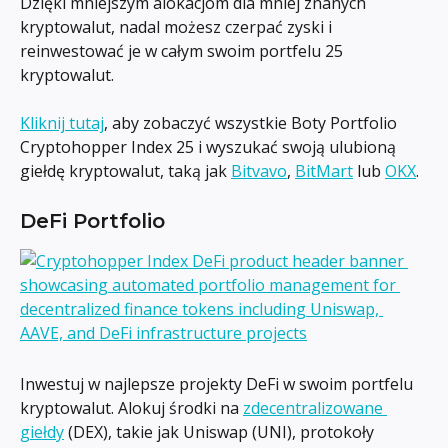
Dzięki mniejszym alokacjom dla mniej znanych 
kryptowalut, nadal możesz czerpać zyski i 
reinwestować je w całym swoim portfelu 25 
kryptowalut.
Kliknij tutaj
, aby zobaczyć wszystkie Boty Portfolio 
Cryptohopper Index 25 i wyszukać swoją ulubioną 
giełdę kryptowalut, taką jak 
Bitvavo
, 
BitMart
 lub 
OKX
.
DeFi Portfolio
Inwestuj w najlepsze projekty DeFi w swoim portfelu 
kryptowalut. Alokuj środki na 
zdecentralizowane 
giełdy
 (DEX), takie jak Uniswap (UNI), protokoły 