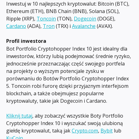
Inwestuj w 10 najlepszych kryptowalut: Bitcoin (BTC), 
Ethereum (ETH), BNB Chain (BNB), Solana (SOL), 
Ripple (XRP), 
Toncoin
 (TON), 
Dogecoin
 (DOGE), 
Cardano
 (ADA), 
Tron
 (TRX) i 
Avalanche
 (AVAX).
Profil inwestora
Bot Portfolio Cryptohopper Index 10 jest idealny dla 
inwestorów, którzy lubią podejmować średnie ryzyko, 
jednocześnie przeznaczając część swojego portfela 
na projekty o wyższym potencjale zysku w 
porównaniu do Botów Portfolio Cryptohopper Index 
5. Toncoin robi furorę dzięki przyjaznym interfejsom 
blockchain, a także obejmujesz popularne 
kryptowaluty, takie jak Dogecoin i Cardano.
Kliknij tutaj
, aby zobaczyć wszystkie Boty Portfolio 
Cryptohopper Index 10 i wyszukać swoją ulubioną 
giełdę kryptowalut, taką jak 
Crypto.com
, 
Bybit
 lub 
KuCoin
.