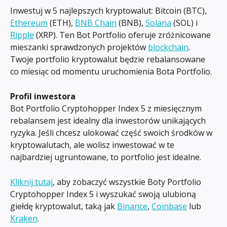
Inwestuj w 5 najlepszych kryptowalut: Bitcoin (BTC), 
Ethereum
 (ETH), 
BNB Chain
 (BNB), 
Solana
 (SOL) i 
Ripple
 (XRP). Ten Bot Portfolio oferuje zróżnicowane 
mieszanki sprawdzonych projektów 
blockchain
. 
Twoje portfolio kryptowalut będzie rebalansowane 
co miesiąc od momentu uruchomienia Bota Portfolio.
Profil inwestora
Bot Portfolio Cryptohopper Index 5 z miesięcznym 
rebalansem jest idealny dla inwestorów unikających 
ryzyka. Jeśli chcesz ulokować część swoich środków w 
kryptowalutach, ale wolisz inwestować w te 
najbardziej ugruntowane, to portfolio jest idealne.
Kliknij tutaj
, aby zobaczyć wszystkie Boty Portfolio 
Cryptohopper Index 5 i wyszukać swoją ulubioną 
giełdę kryptowalut, taką jak 
Binance
, 
Coinbase
 lub 
Kraken
.