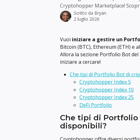
Cryptohopper Marketplace! Scopri 
Scritto da
Bryan
2 luglio 2026
Vuoi
 iniziare a gestire un Portfo
Bitcoin (BTC), Ethereum (ETH) e al
Allora la sezione Portfolio Bot de
iniziare a cercare!
Che tipi di Portfolio Bot di cri
Cryptohopper Index 5
Cryptohopper Index 10
Cryptohopper Index 25
DeFi Portfolio
Che tipi di Portfolio
disponibili?
Cryptohopper offre diversi portfoli