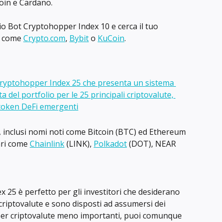
oin e Cardano.
lio Bot Cryptohopper Index 10 e cerca il tuo 
o come 
Crypto.com
, 
Bybit
 o 
KuCoin
.
e, inclusi nomi noti come Bitcoin (BTC) ed Ethereum 
ri come 
Chainlink
 (LINK), 
Polkadot
 (DOT), NEAR 
x 25 è perfetto per gli investitori che desiderano 
criptovalute e sono disposti ad assumersi dei 
e per criptovalute meno importanti, puoi comunque 