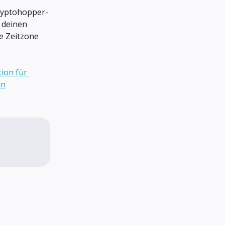
ryptohopper-
 deinen 
e Zeitzone 