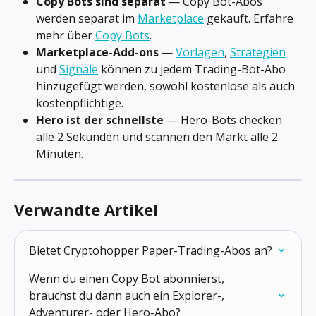
Copy Bots sind separat
 — Copy Bot-Abos 
werden separat im 
Marketplace
 gekauft. Erfahre 
mehr über 
Copy Bots
.
Marketplace-Add-ons
 — 
Vorlagen
, 
Strategien
und 
Signale
 können zu jedem Trading-Bot-Abo 
hinzugefügt werden, sowohl kostenlose als auch 
kostenpflichtige.
Hero ist der schnellste
 — Hero-Bots checken 
alle 2 Sekunden und scannen den Markt alle 2 
Minuten.
Verwandte Artikel
Bietet Cryptohopper Paper-Trading-Abos an?
Wenn du einen Copy Bot abonnierst, 
brauchst du dann auch ein Explorer-, 
Adventurer- oder Hero-Abo?