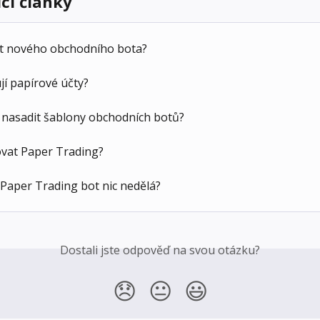
ící články
žit nového obchodního bota?
jí papírové účty?
 nasadit šablony obchodních botů?
ovat Paper Trading?
Paper Trading bot nic nedělá?
Dostali jste odpověď na svou otázku?
😞
😐
😃