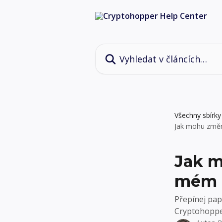
Přeskočit na hlavní obsah
Vyhledat v článcích…
Všechny sbírky
Jak mohu změn
Jak m
mém 
Přepínej pap
Cryptohoppe