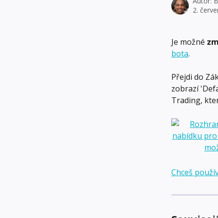
Autor:
B
2. červ
Je možné 
zm
bota
.
Přejdi do Zák
zobrazí 'Defa
Trading, kter
Chceš použív