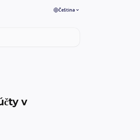
Čeština
čty v