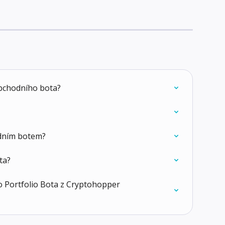
obchodního bota?
dním botem?
ta?
to Portfolio Bota z Cryptohopper 