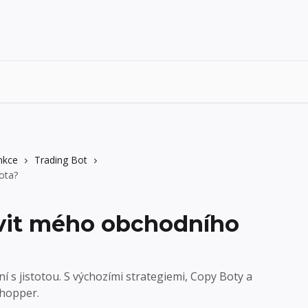
nkce
Trading Bot
ota?
avit mého obchodního
s jistotou. S výchozími strategiemi, Copy Boty a
hopper.