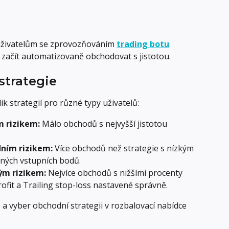
ivatelům se zprovozňováním 
trading botu
. 
k začít automatizovaně obchodovat s jistotou.
strategie
k strategií pro různé typy uživatelů:
m rizikem:
 Málo obchodů s nejvyšší jistotou 
dním rizikem:
 Více obchodů než strategie s nízkým 
dných vstupních bodů.
ým rizikem:
 Nejvíce obchodů s nižšími procenty 
profit a Trailing stop-loss nastavené správně.
 a vyber obchodní strategii v rozbalovací nabídce 