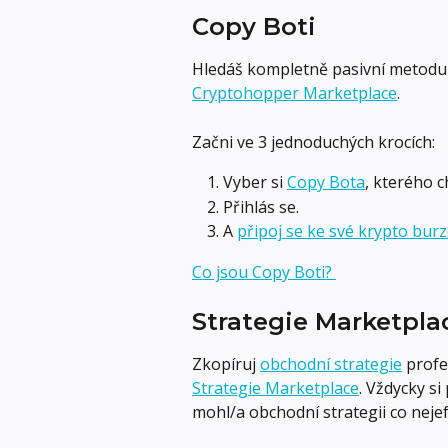
Copy Boti
Hledáš kompletně pasivní metodu
Cryptohopper Marketplace
.
Začni ve 3 jednoduchých krocích:
Vyber si 
Copy Bota
, kterého c
Přihlás se.
A 
připoj se ke své krypto bur
Co jsou Copy Boti? 
Strategie Marketpla
Zkopíruj 
obchodní strategie
 prof
Strategie Marketplace
. Vždycky si
mohl/a obchodní strategii co nejef