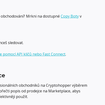
 obchodování? Mrkni na dostupné 
Copy Boty
 v 
hceš sledovat.
ze pomocí API klíčů nebo Fast Connect
.
ce
esionálních obchodníků na Cryptohopper výběrem 
 přečti popis od prodejce na Marketplace, abys 
ektivněji použít.