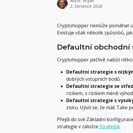
Autor:
Bryan
2. července 2026
Cryptohopper nemůže pomáhat už
Existuje však několik způsobů, ja
Defaultní obchodní 
Cryptohopper pečlivě nabízí několi
Defaultní strategie s nízký
dobrých vstupních bodů.
Defaultní strategie se stře
rizikem, s rizikem méně výho
Defaultní strategie s vysok
zisku. Ujisti se, že máš Take 
Přejdi do své Základní konfigurace
strategie v záložce 
Strategie
.