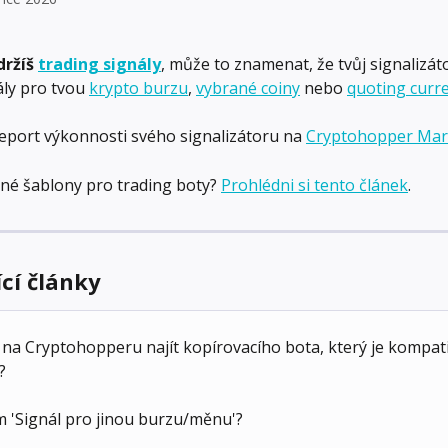
ržíš 
trading signály
, může to znamenat, že tvůj signalizát
ály pro tvou 
krypto burzu
, 
vybrané coiny
 nebo 
quoting curr
eport výkonnosti svého signalizátoru na 
Cryptohopper Mar
né šablony pro trading boty? 
Prohlédni si tento článek
.
ící články
na Cryptohopperu najít kopírovacího bota, který je kompatib
?
m 'Signál pro jinou burzu/měnu'?