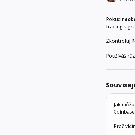
Pokud 
neobd
trading sign
Zkontroluj R
Používáš růz
Souvisej
Jak můžu 
Coinbase
Proč vidí