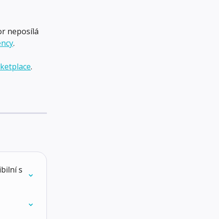
or neposílá 
ency
.
ketplace
.
ilní s 