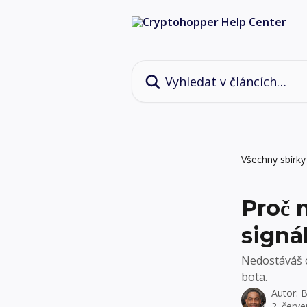
Přeskočit na hlavní obsah
Vyhledat v článcích…
Všechny sbírky
Proč 
signá
Nedostáváš o
bota.
Autor:
B
2. červ