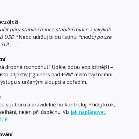
nezáleží
učit páry stabilní mince-stabilní mince a jakýkoli 
ů USD."
 Nebo udržuj bílou listinu: 
"uvažuj pouze 
 SOL, …"
tní
á drobná rozhodnutí. Udělej dotaz explicitnější – 
sto adjektiv ("gainers nad +5%" místo "významní 
výstupu s určenými sloupci a pořadím.
e
o souboru a pravidelně ho kontroluj. Přidej krok, 
elhání, nejen při úspěchu. Viz 
jak naplánovat 
MCP
.
ování