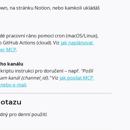
wn, na stránku Notion, nebo kamkoli ukládáš 
dé pracovní ráno pomocí cron (macOS/Linux), 
GitHub Actions (cloud). Viz 
jak naplánovat 
per MCP
.
ího kanálu
kriptu instrukci pro doručení – např. 
"Pošli 
am kanál {channel_id}."
 Viz 
jak posílat MCP 
 nebo e-mail
.
dotazu
ný pro denní použití: