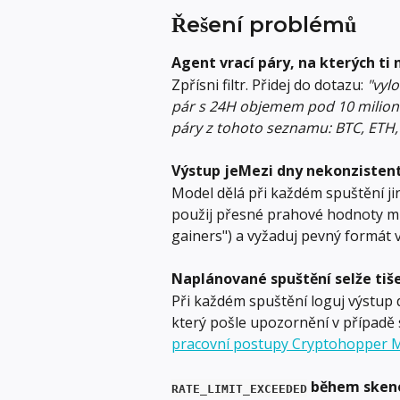
Řešení problémů
Agent vrací páry, na kterých ti 
Zpřísni filtr. Přidej do dotazu: 
"vylo
pár s 24H objemem pod 10 milion
páry z tohoto seznamu: BTC, ETH,
Výstup jeMezi dny nekonzisten
Model dělá při každém spuštění jin
použij přesné prahové hodnoty mí
gainers") a vyžaduj pevný formát 
Naplánované spuštění selže tiš
Při každém spuštění loguj výstup d
který pošle upozornění v případě s
pracovní postupy Cryptohopper 
 během sken
RATE_LIMIT_EXCEEDED