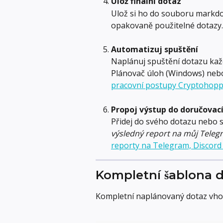
Ulož finální dotaz
Ulož si ho do souboru markdo
opakovaně použitelné dotazy.
Automatizuj spuštění
Naplánuj spuštění dotazu kaž
Plánovač úloh (Windows) nebo 
pracovní postupy Cryptohop
Propoj výstup do doručovac
Přidej do svého dotazu nebo s
výsledný report na můj Telegr
reporty na Telegram, Discord
Kompletní šablona 
Kompletní naplánovaný dotaz vhod