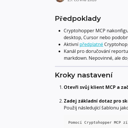
Předpoklady
Cryptohopper MCP nakonfigur
desktop, Cursor nebo podobně
Aktivní 
předplatné
 Cryptohopp
Kanál pro doručování reportu
markdown. Nepovinné, ale do
Kroky nastavení
Otevři svůj klient MCP a za
Zadej základní dotaz pro s
Použij následující šablonu jak
Pomocí Cryptohopper MCP zí