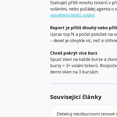
Stahuješ příliš mnoho tickerů v př
voláními, nebo požádej agenta o s
vysvětlení limitů volání
.
Report je příliš dlouhý nebo příl
Uprav top N a počet položek na sek
– deset je obvykle víc, než si stihne
Chceš pokrýt více burz
Spusť sken na každé burze a zkomb
burzy = 3× volání tickerů. Rozpoč
denní sken na 3 burzách.
Související články
Detekuj meziburzovní cenové 