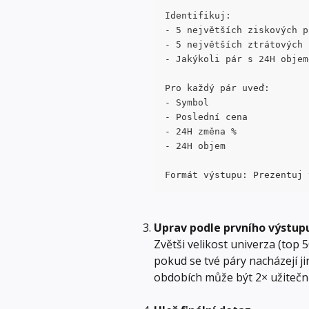
Identifikuj:
- 5 největších ziskových p
- 5 největších ztrátových 
- Jakýkoli pár s 24H objem
Pro každý pár uveď:
- Symbol
- Poslední cena
- 24H změna %
- 24H objem
Formát výstupu: Prezentuj 
Uprav podle prvního výstup
Zvětši velikost univerza (top 
pokud se tvé páry nacházejí j
obdobích může být 2× užitečně