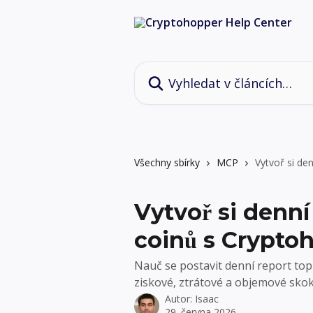
Přeskočit na hlavní obsah
Vyhledat v článcích…
Všechny sbírky
MCP
Vytvoř si de
Vytvoř si denní
coinů s Crypt
Nauč se postavit denní report to
ziskové, ztrátové a objemové skok
Autor:
Isaac
29. června 2026