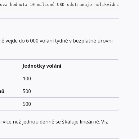
ová hodnota 10 milionů USD odstraňuje nelikvidní micro-c
 vejde do 6 000 volání týdně v bezplatné úrovni 
Jednotky volání
100
nů
500
500
více než jednou denně se škáluje lineárně. Viz 