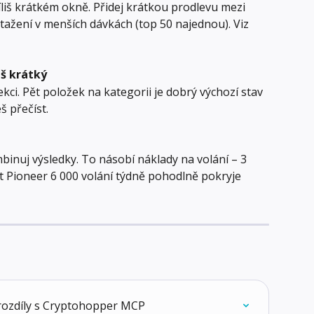
íliš krátkém okně. Přidej krátkou prodlevu mezi 
tažení v menších dávkách (top 50 najednou). Viz 
iš krátký
ci. Pět položek na kategorii je dobrý výchozí stav 
š přečíst.
inuj výsledky. To násobí náklady na volání – 3 
et Pioneer 6 000 volání týdně pohodlně pokryje 
rozdíly s Cryptohopper MCP