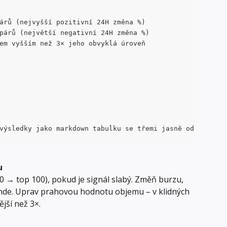
árů (nejvyšší pozitivní 24H změna %)
párů (největší negativní 24H změna %)
em vyšším než 3× jeho obvyklá úroveň
výsledky jako markdown tabulku se třemi jasně oddělenými
u
50 → top 100), pokud je signál slabý. Změň burzu, 
inde. Uprav prahovou hodnotu objemu – v klidných 
jší než 3×.