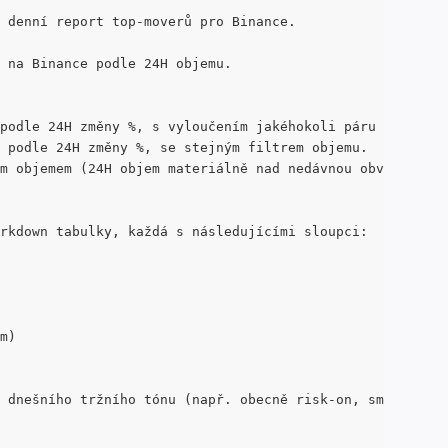
 denní report top-moverů pro Binance.
 na Binance podle 24H objemu.
podle 24H změny %, s vyloučením jakéhokoli páru s 24H ob
 podle 24H změny %, se stejným filtrem objemu.
m objemem (24H objem materiálně nad nedávnou obvyklou úr
rkdown tabulky, každá s následujícími sloupci:
m)
 dnešního tržního tónu (např. obecně risk-on, smíšený, o