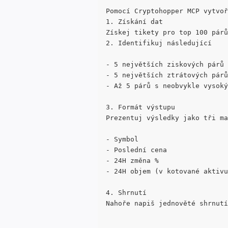
Pomocí Cryptohopper MCP vytvoř
1. Získání dat
Získej tikety pro top 100 párů
2. Identifikuj následující
- 5 největších ziskových párů 
- 5 největších ztrátových párů
- Až 5 párů s neobvykle vysoký
3. Formát výstupu
Prezentuj výsledky jako tři ma
- Symbol
- Poslední cena
- 24H změna %
- 24H objem (v kotované aktivu
4. Shrnutí
Nahoře napiš jednověté shrnutí