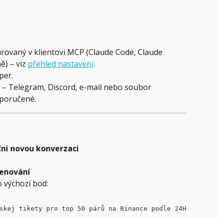
ovaný v klientovi MCP (Claude Code, Claude 
) – viz 
přehled nastavení
.
er. 
 – Telegram, Discord, e-mail nebo soubor 
poručené.
čni novou konverzaci
kenování
o výchozí bod:
skej tikety pro top 50 párů na Binance podle 24H objemu.